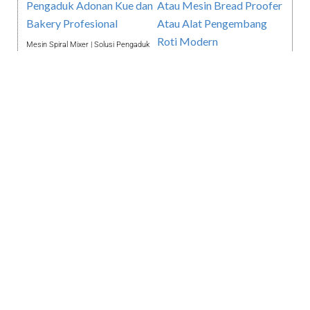
Mesin Spiral Mixer | Solusi Pengaduk
Adonan Kue dan Bakery Profesional
Mesin Proofer Roti Atau Mesin Bread
Untuk Hasil Berkualitas
Proofer Alat Pengembang Roti
Modern Menghasilkan Roti Lezat
Mesin Planetary Mixer Buat
Mesin Pengaduk dan Pemasak Dodol
Pengusaha bakery & Kue Profesional
Otomatis | Alat Atau Mesin Pembuat
Untuk Hasilkan Produk Berkualitas
Dodol Otomatis
Produk Lengkap
KLIK DI SINI !