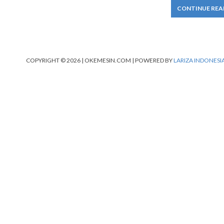
CONTINUE REA
COPYRIGHT © 2026 | OKEMESIN.COM | POWERED BY
LARIZA INDONESI