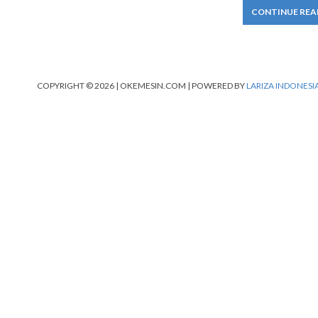
CONTINUE REA
COPYRIGHT © 2026 | OKEMESIN.COM | POWERED BY
LARIZA INDONESI