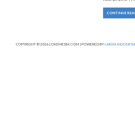
CONTINUE REA
COPYRIGHT © 2026 | OKEMESIN.COM | POWERED BY
LARIZA INDONESI