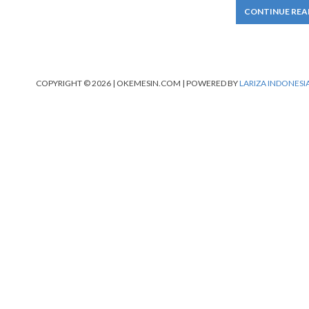
CONTINUE REA
COPYRIGHT © 2026 | OKEMESIN.COM | POWERED BY
LARIZA INDONESI