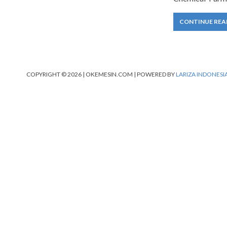
CONTINUE REA
COPYRIGHT © 2026 | OKEMESIN.COM | POWERED BY
LARIZA INDONESI