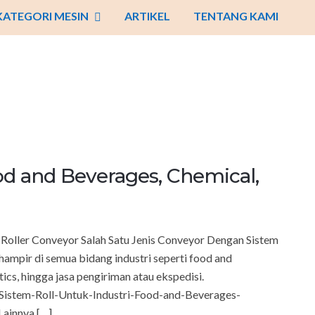
KATEGORI MESIN
ARTIKEL
TENTANG KAMI
od and Beverages, Chemical,
Roller Conveyor Salah Satu Jenis Conveyor Dengan Sistem
ampir di semua bidang industri seperti food and
ics, hingga jasa pengiriman atau ekspedisi.
Sistem-Roll-Untuk-Industri-Food-and-Beverages-
ainnya […]