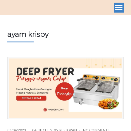
ayam krispy
05/04/2023
04. KITCHEN
,
05. RESTORAN
NO COMMENTS